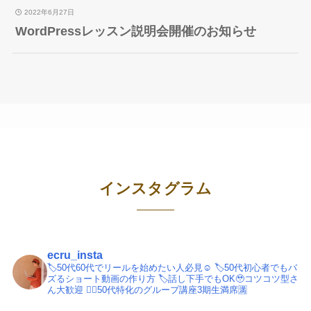
2022年6月27日
WordPressレッスン説明会開催のお知らせ
インスタグラム
ecru_insta
🏷️50代60代でリールを始めたい人必見☺️
🏷️50代初心者でもバ
ズるショート動画の作り方
🏷️話し下手でもOK🥹コツコツ型さ
ん大歓迎
💁‍♀️50代特化のグループ講座3期生満席🈵