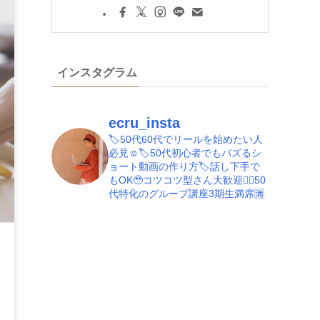
インスタグラム
ecru_insta
🏷️50代60代でリールを始めたい人
必見☺️
🏷️50代初心者でもバズるシ
ョート動画の作り方
🏷️話し下手で
もOK🥹コツコツ型さん大歓迎
💁‍♀️50
代特化のグループ講座3期生満席🈵