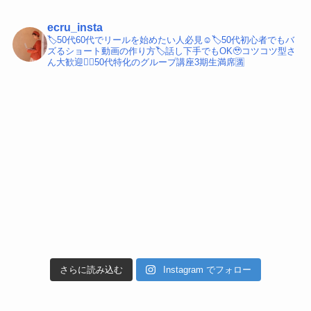
ecru_insta
🏷️50代60代でリールを始めたい人必見☺️
🏷️50代初心者でもバ
ズるショート動画の作り方
🏷️話し下手でもOK🥹コツコツ型さ
ん大歓迎
💁‍♀️50代特化のグループ講座3期生満席🈵
さらに読み込む
Instagram でフォロー