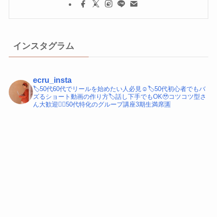
インスタグラム
ecru_insta
🏷️50代60代でリールを始めたい人必見☺️
🏷️50代初心者でもバ
ズるショート動画の作り方
🏷️話し下手でもOK🥹コツコツ型さ
ん大歓迎
💁‍♀️50代特化のグループ講座3期生満席🈵