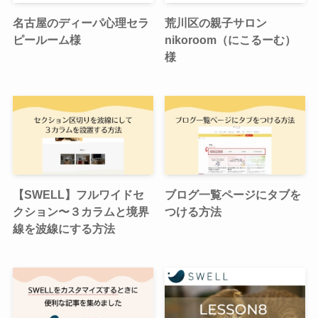
名古屋のディーパ心理セラ
荒川区の親子サロン
ピールーム様
nikoroom（にこるーむ）
様
【SWELL】フルワイドセ
ブログ一覧ページにタブを
クション〜３カラムと境界
つける方法
線を波線にする方法