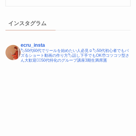
インスタグラム
ecru_insta
🏷️50代60代でリールを始めたい人必見☺️
🏷️50代初心者でもバ
ズるショート動画の作り方
🏷️話し下手でもOK🥹コツコツ型さ
ん大歓迎
💁‍♀️50代特化のグループ講座3期生満席🈵