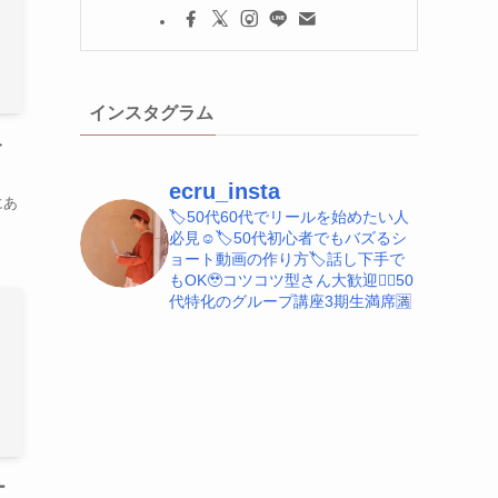
インスタグラム
ト
ecru_insta
にあ
🏷️50代60代でリールを始めたい人
必見☺️
🏷️50代初心者でもバズるシ
ョート動画の作り方
🏷️話し下手で
もOK🥹コツコツ型さん大歓迎
💁‍♀️50
代特化のグループ講座3期生満席🈵
ー