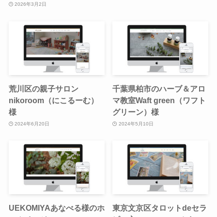
2026年3月2日
荒川区の親子サロン
千葉県柏市のハーブ＆アロ
nikoroom（にこるーむ）
マ教室Waft green（ワフト
様
グリーン）様
2024年6月20日
2024年5月10日
UEKOMIYAあなべる様のホ
東京文京区タロットdeセラ