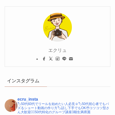
エクリュ
インスタグラム
ecru_insta
🏷️50代60代でリールを始めたい人必見☺️
🏷️50代初心者でもバ
ズるショート動画の作り方
🏷️話し下手でもOK🥹コツコツ型さ
ん大歓迎
💁‍♀️50代特化のグループ講座3期生満席🈵