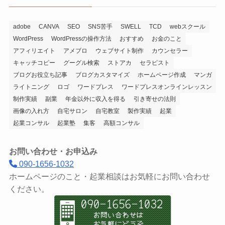
adobe
CANVA
SEO
SNS苦手
SWELL
TCD
webスクール
WordPress
WordPressの操作方法
おすすめ
お金のこと
アフィリエイト
アメブロ
ウェブサイト制作
カウンセラー
キャッチコピー
グーグル検索
ストアカ
セラピスト
ブログお役立ち記事
ブログカスタマイズ
ホームページ作成
マンガ
ライトニング
ロゴ
ワードプレス
ワードプレスオンラインレッスン
制作実績
副業
年金以外に収入を得る
引き寄せの法則
画像の入れ方
自宅サロン
自宅教室
製作実績
起業
起業コンサル
起業塾
集客
高額コンサル
お問い合わせ・お申込み
090-1656-1032
ホームページのこと・起業相談はお気軽にお問い合わせ
ください。