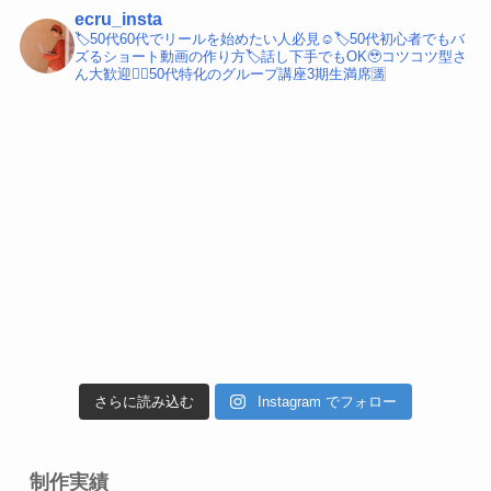
ecru_insta
🏷️50代60代でリールを始めたい人必見☺️
🏷️50代初心者でもバ
ズるショート動画の作り方
🏷️話し下手でもOK🥹コツコツ型さ
ん大歓迎
💁‍♀️50代特化のグループ講座3期生満席🈵
さらに読み込む
Instagram でフォロー
制作実績