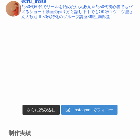
ecru_insta
🏷️50代60代でリールを始めたい人必見☺️
🏷️50代初心者でもバ
ズるショート動画の作り方
🏷️話し下手でもOK🥹コツコツ型さ
ん大歓迎
💁‍♀️50代特化のグループ講座3期生満席🈵
さらに読み込む
Instagram でフォロー
制作実績