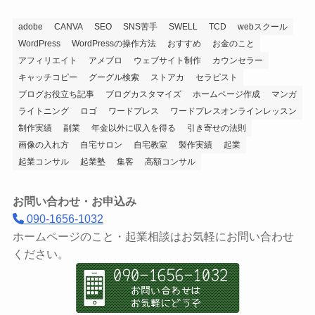
adobe
CANVA
SEO
SNS苦手
SWELL
TCD
webスクール
WordPress
WordPressの操作方法
おすすめ
お金のこと
アフィリエイト
アメブロ
ウェブサイト制作
カウンセラー
キャッチコピー
グーグル検索
ストアカ
セラピスト
ブログお役立ち記事
ブログカスタマイズ
ホームページ作成
マンガ
ライトニング
ロゴ
ワードプレス
ワードプレスオンラインレッスン
制作実績
副業
年金以外に収入を得る
引き寄せの法則
画像の入れ方
自宅サロン
自宅教室
製作実績
起業
起業コンサル
起業塾
集客
高額コンサル
お問い合わせ・お申込み
090-1656-1032
ホームページのこと・起業相談はお気軽にお問い合わせ
ください。