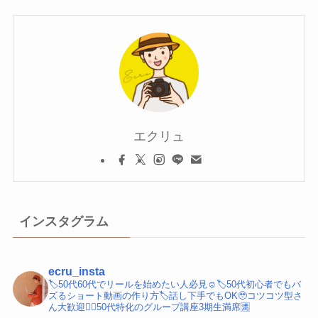
エクリュ
インスタグラム
ecru_insta
🏷️50代60代でリールを始めたい人必見☺️
🏷️50代初心者でもバ
ズるショート動画の作り方
🏷️話し下手でもOK🥹コツコツ型さ
ん大歓迎
💁‍♀️50代特化のグループ講座3期生満席🈵