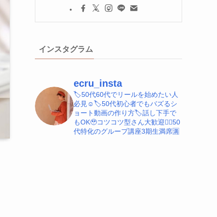
インスタグラム
ecru_insta
🏷️50代60代でリールを始めたい人
必見☺️
🏷️50代初心者でもバズるシ
ョート動画の作り方
🏷️話し下手で
もOK🥹コツコツ型さん大歓迎
💁‍♀️50
代特化のグループ講座3期生満席🈵