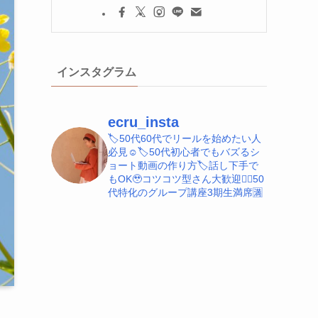
インスタグラム
ecru_insta
🏷️50代60代でリールを始めたい人
必見☺️
🏷️50代初心者でもバズるシ
ョート動画の作り方
🏷️話し下手で
もOK🥹コツコツ型さん大歓迎
💁‍♀️50
代特化のグループ講座3期生満席🈵