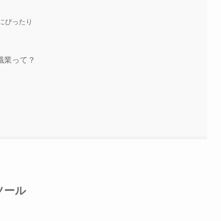
にぴったり
職業って？
ツール