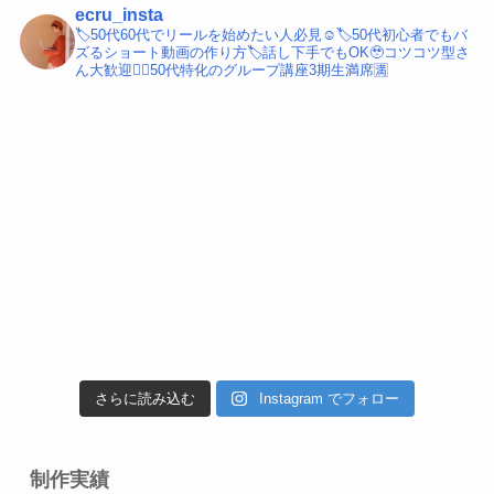
ecru_insta
🏷️50代60代でリールを始めたい人必見☺️
🏷️50代初心者でもバ
ズるショート動画の作り方
🏷️話し下手でもOK🥹コツコツ型さ
ん大歓迎
💁‍♀️50代特化のグループ講座3期生満席🈵
さらに読み込む
Instagram でフォロー
制作実績