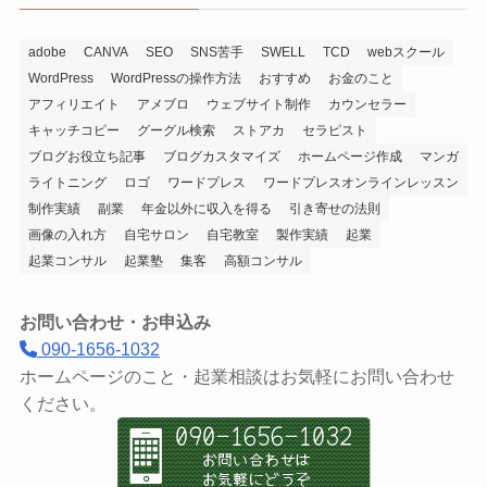
adobe
CANVA
SEO
SNS苦手
SWELL
TCD
webスクール
WordPress
WordPressの操作方法
おすすめ
お金のこと
アフィリエイト
アメブロ
ウェブサイト制作
カウンセラー
キャッチコピー
グーグル検索
ストアカ
セラピスト
ブログお役立ち記事
ブログカスタマイズ
ホームページ作成
マンガ
ライトニング
ロゴ
ワードプレス
ワードプレスオンラインレッスン
制作実績
副業
年金以外に収入を得る
引き寄せの法則
画像の入れ方
自宅サロン
自宅教室
製作実績
起業
起業コンサル
起業塾
集客
高額コンサル
お問い合わせ・お申込み
090-1656-1032
ホームページのこと・起業相談はお気軽にお問い合わせ
ください。