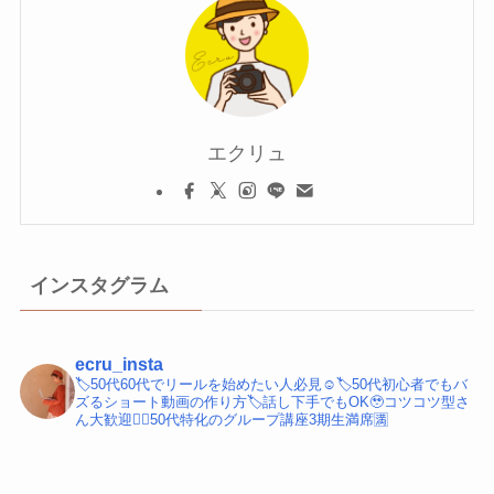
エクリュ
インスタグラム
ecru_insta
🏷️50代60代でリールを始めたい人必見☺️
🏷️50代初心者でもバ
ズるショート動画の作り方
🏷️話し下手でもOK🥹コツコツ型さ
ん大歓迎
💁‍♀️50代特化のグループ講座3期生満席🈵