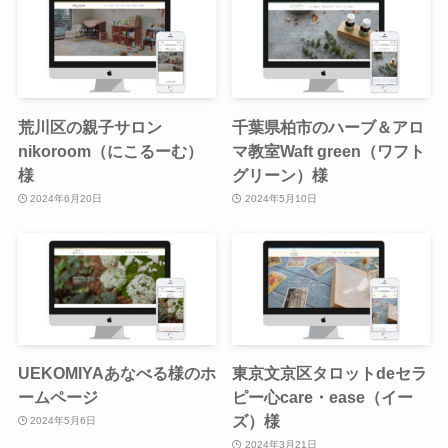
荒川区の親子サロン
千葉県柏市のハーブ＆アロ
nikoroom（にこるーむ）
マ教室Waft green（ワフト
様
グリーン）様
2024年6月20日
2024年5月10日
UEKOMIYAあなべる様のホ
東京文京区タロットdeセラ
ームページ
ピー心care・ease（イー
ズ）様
2024年5月6日
2024年3月21日