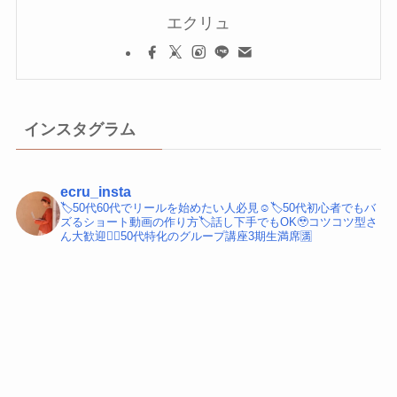
エクリュ
インスタグラム
ecru_insta
🏷️50代60代でリールを始めたい人必見☺️
🏷️50代初心者でもバ
ズるショート動画の作り方
🏷️話し下手でもOK🥹コツコツ型さ
ん大歓迎
💁‍♀️50代特化のグループ講座3期生満席🈵