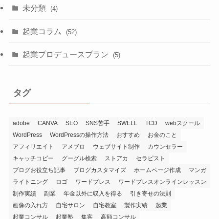
未分類
(4)
起業コラム
(52)
起業プロデュースプラン
(5)
タグ
adobe
CANVA
SEO
SNS苦手
SWELL
TCD
webスクール
WordPress
WordPressの操作方法
おすすめ
お金のこと
アフィリエイト
アメブロ
ウェブサイト制作
カウンセラー
キャッチコピー
グーグル検索
ストアカ
セラピスト
ブログお役立ち記事
ブログカスタマイズ
ホームページ作成
マンガ
ライトニング
ロゴ
ワードプレス
ワードプレスオンラインレッスン
制作実績
副業
年金以外に収入を得る
引き寄せの法則
画像の入れ方
自宅サロン
自宅教室
製作実績
起業
起業コンサル
起業塾
集客
高額コンサル