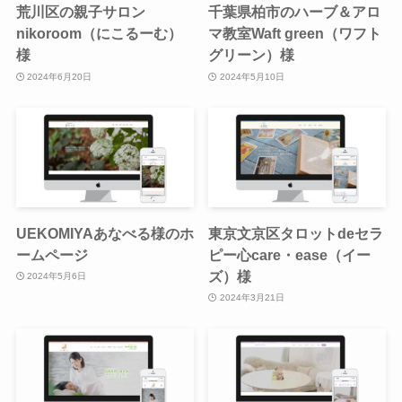
荒川区の親子サロン
千葉県柏市のハーブ＆アロ
nikoroom（にこるーむ）
マ教室Waft green（ワフト
様
グリーン）様
2024年6月20日
2024年5月10日
UEKOMIYAあなべる様のホ
東京文京区タロットdeセラ
ームページ
ピー心care・ease（イー
ズ）様
2024年5月6日
2024年3月21日