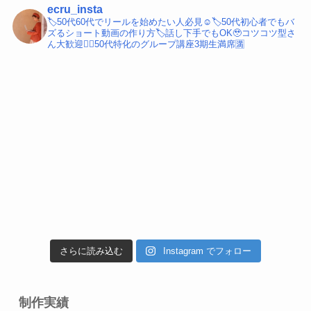
ecru_insta
🏷️50代60代でリールを始めたい人必見☺️
🏷️50代初心者でもバ
ズるショート動画の作り方
🏷️話し下手でもOK🥹コツコツ型さ
ん大歓迎
💁‍♀️50代特化のグループ講座3期生満席🈵
さらに読み込む
Instagram でフォロー
制作実績