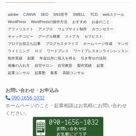
adobe
CANVA
SEO
SNS苦手
SWELL
TCD
webスクール
WordPress
WordPressの操作方法
おすすめ
お金のこと
アフィリエイト
アメブロ
ウェブサイト制作
カウンセラー
キャッチコピー
グーグル検索
ストアカ
セラピスト
ブログお役立ち記事
ブログカスタマイズ
ホームページ作成
マンガ
ライトニング
ロゴ
ワードプレス
ワードプレスオンラインレッスン
制作実績
副業
年金以外に収入を得る
引き寄せの法則
画像の入れ方
自宅サロン
自宅教室
製作実績
起業
起業コンサル
起業塾
集客
高額コンサル
お問い合わせ・お申込み
090-1656-1032
ホームページのこと・起業相談はお気軽にお問い合わせ
ください。