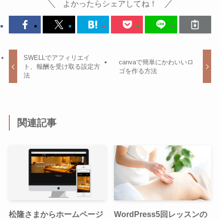
よかったらシェアしてね！
SWELLでアフィリエイ
canvaで簡単にかわいいロ
ト、報酬を受け取る設定方
ゴを作る方法
法
関連記事
松隆さまからホームページ
WordPress5回レッスンの