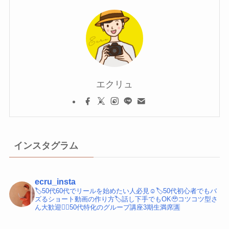
エクリュ
インスタグラム
ecru_insta
🏷️50代60代でリールを始めたい人必見☺️
🏷️50代初心者でもバ
ズるショート動画の作り方
🏷️話し下手でもOK🥹コツコツ型さ
ん大歓迎
💁‍♀️50代特化のグループ講座3期生満席🈵