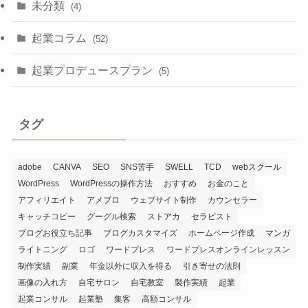
未分類
(4)
起業コラム
(52)
起業プロデュースプラン
(5)
タグ
adobe
CANVA
SEO
SNS苦手
SWELL
TCD
webスクール
WordPress
WordPressの操作方法
おすすめ
お金のこと
アフィリエイト
アメブロ
ウェブサイト制作
カウンセラー
キャッチコピー
グーグル検索
ストアカ
セラピスト
ブログお役立ち記事
ブログカスタマイズ
ホームページ作成
マンガ
ライトニング
ロゴ
ワードプレス
ワードプレスオンラインレッスン
制作実績
副業
年金以外に収入を得る
引き寄せの法則
画像の入れ方
自宅サロン
自宅教室
製作実績
起業
起業コンサル
起業塾
集客
高額コンサル