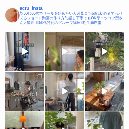
ecru_insta
🏷️50代60代でリールを始めたい人必見☺️
🏷️50代初心者でもバ
ズるショート動画の作り方
🏷️話し下手でもOK🥹コツコツ型さ
ん大歓迎
💁‍♀️50代特化のグループ講座3期生満席🈵