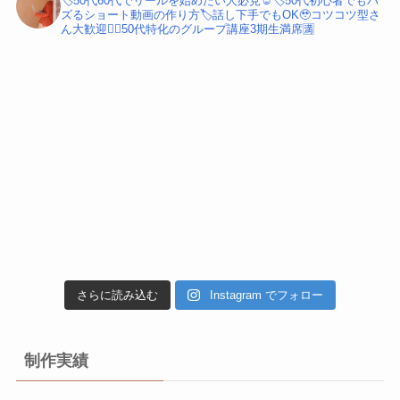
🏷️50代60代でリールを始めたい人必見☺️
🏷️50代初心者でもバ
ズるショート動画の作り方
🏷️話し下手でもOK🥹コツコツ型さ
ん大歓迎
💁‍♀️50代特化のグループ講座3期生満席🈵
さらに読み込む
Instagram でフォロー
制作実績