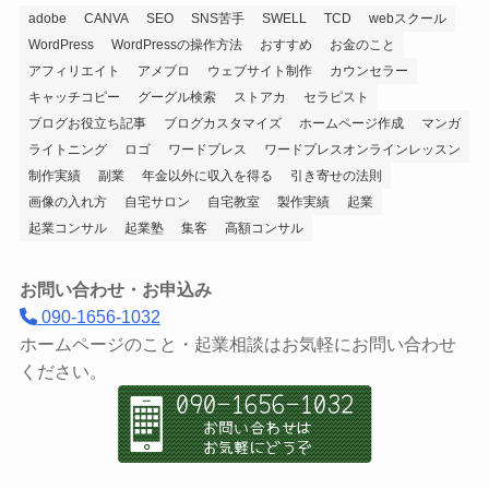
adobe
CANVA
SEO
SNS苦手
SWELL
TCD
webスクール
WordPress
WordPressの操作方法
おすすめ
お金のこと
アフィリエイト
アメブロ
ウェブサイト制作
カウンセラー
キャッチコピー
グーグル検索
ストアカ
セラピスト
ブログお役立ち記事
ブログカスタマイズ
ホームページ作成
マンガ
ライトニング
ロゴ
ワードプレス
ワードプレスオンラインレッスン
制作実績
副業
年金以外に収入を得る
引き寄せの法則
画像の入れ方
自宅サロン
自宅教室
製作実績
起業
起業コンサル
起業塾
集客
高額コンサル
お問い合わせ・お申込み
090-1656-1032
ホームページのこと・起業相談はお気軽にお問い合わせ
ください。